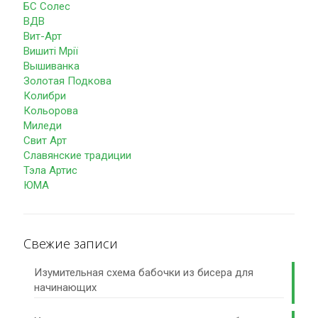
БС Солес
ВДВ
Вит-Арт
Вишиті Мрії
Вышиванка
Золотая Подкова
Колибри
Кольорова
Миледи
Свит Арт
Славянские традиции
Тэла Артис
ЮМА
Свежие записи
Изумительная схема бабочки из бисера для
начинающих