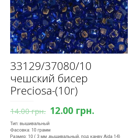
33129/37080/10
чешский бисер
Preciosa-(10г)
Первоначальная
Текущая
12.00
грн.
14.00
грн.
цена
цена:
Тип: вышивальный
составляла
12.00 грн.
Фасовка: 10 грамм
14.00 грн..
Размер: 10 ( 3 мм ,вышивальный, под канву Aida 14)