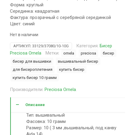
Форма: круглый
Серединка: квадратная
Фактура: прозрачный с серебряной серединкой
Цвет: синий
Нет в наличии
Категория:
Бисер
АРТИКУЛ:
33129/37080/10-10G
Preciosa Ornela
Метки:
ornela
preciosa
бисер
бисер для вышивки
вышивальный бисер
для бисероплетения
купить бисер
купить бисер 10 грамм
Производители:
Preciosa Ornela
.
Описание
Тип: вышивальный
Фасовка: 10 грамм
Размер: 10 ( 3 мм ,вышивальный, под канву
Aida 14)