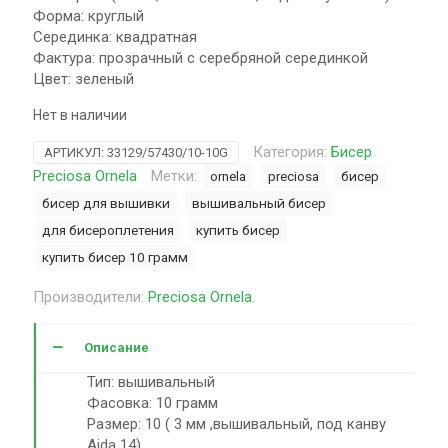
Форма: круглый
Серединка: квадратная
Фактура: прозрачный с серебряной серединкой
Цвет: зеленый
Нет в наличии
Категория:
Бисер
АРТИКУЛ:
33129/57430/10-10G
Preciosa Ornela
Метки:
ornela
preciosa
бисер
бисер для вышивки
вышивальный бисер
для бисероплетения
купить бисер
купить бисер 10 грамм
Производители:
Preciosa Ornela
.
Описание
Тип: вышивальный
Фасовка: 10 грамм
Размер: 10 ( 3 мм ,вышивальный, под канву
Aida 14)