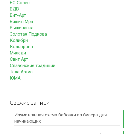
БС Солес
ВДВ
Вит-Арт
Вишиті Мрії
Вышиванка
Золотая Подкова
Колибри
Кольорова
Миледи
Свит Арт
Славянские традиции
Тэла Артис
ЮМА
Свежие записи
Изумительная схема бабочки из бисера для
начинающих