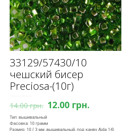
33129/57430/10
чешский бисер
Preciosa-(10г)
Первоначальная
Текущая
12.00
грн.
14.00
грн.
цена
цена:
Тип: вышивальный
составляла
12.00 грн.
Фасовка: 10 грамм
14.00 грн..
Размер: 10 ( 3 мм ,вышивальный, под канву Aida 14)