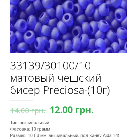
33139/30100/10
матовый чешский
бисер Preciosa-(10г)
Первоначальная
Текущая
12.00
грн.
14.00
грн.
цена
цена:
Тип: вышивальный
составляла
12.00 грн.
Фасовка: 10 грамм
14.00 грн..
Размер: 10 ( 3 мм ,вышивальный, под канву Aida 14)