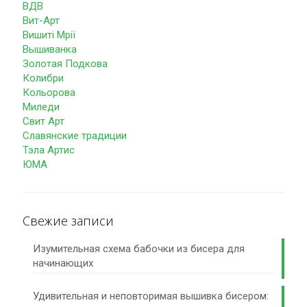
ВДВ
Вит-Арт
Вишиті Мрії
Вышиванка
Золотая Подкова
Колибри
Кольорова
Миледи
Свит Арт
Славянские традиции
Тэла Артис
ЮМА
Свежие записи
Изумительная схема бабочки из бисера для
начинающих
Удивительная и неповторимая вышивка бисером: