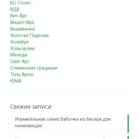
БС Солес
ВДВ
Вит-Арт
Вишиті Мрії
Вышиванка
Золотая Подкова
Колибри
Кольорова
Миледи
Свит Арт
Славянские традиции
Тэла Артис
ЮМА
Свежие записи
Изумительная схема бабочки из бисера для
начинающих