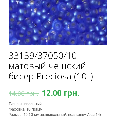
33139/37050/10
матовый чешский
бисер Preciosa-(10г)
Первоначальная
Текущая
12.00
грн.
14.00
грн.
цена
цена:
Тип: вышивальный
составляла
12.00 грн.
Фасовка: 10 грамм
14.00 грн..
Размер: 10 ( 3 мм ,вышивальный, под канву Aida 14)