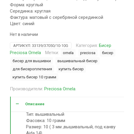
Форма: круглый
Серединка: круглая
Фактура: матовый с серебряной серединкой
Цвет: синий
Нет в наличии
Категория:
Бисер
АРТИКУЛ:
33139/37050/10-10G
Preciosa Ornela
Метки:
ornela
preciosa
бисер
бисер для вышивки
вышивальный бисер
для бисероплетения
купить бисер
купить бисер 10 грамм
Производители:
Preciosa Ornela
.
Описание
Тип: вышивальный
Фасовка: 10 грамм
Размер: 10 ( 3 мм ,вышивальный, под канву
Aida 14)