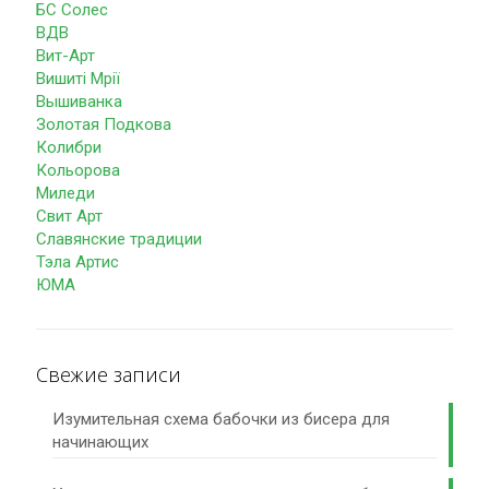
БС Солес
ВДВ
Вит-Арт
Вишиті Мрії
Вышиванка
Золотая Подкова
Колибри
Кольорова
Миледи
Свит Арт
Славянские традиции
Тэла Артис
ЮМА
Свежие записи
Изумительная схема бабочки из бисера для
начинающих