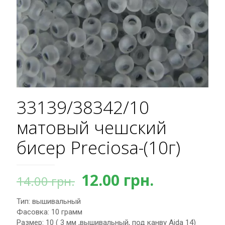
33139/38342/10
матовый чешский
бисер Preciosa-(10г)
Первоначальная
Текущая
12.00
грн.
14.00
грн.
цена
цена:
Тип: вышивальный
составляла
12.00 грн.
Фасовка: 10 грамм
14.00 грн..
Размер: 10 ( 3 мм ,вышивальный, под канву Aida 14)