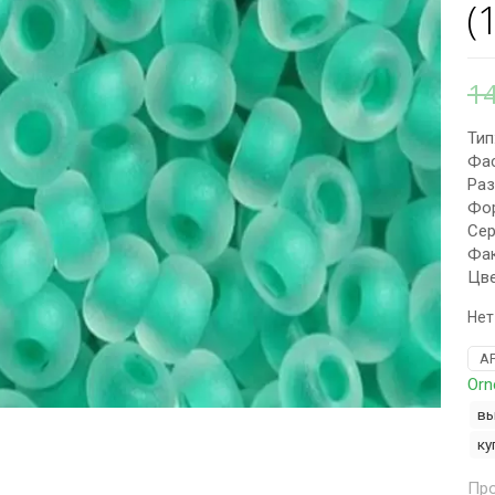
(
1
Тип
Фас
Раз
Фор
Сер
Фак
Цве
Нет
А
Orn
вы
ку
Про