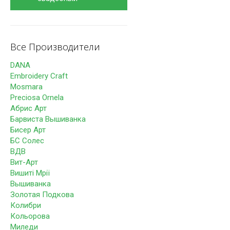
Все Производители
DANA
Embroidery Craft
Mosmara
Preciosa Ornela
Абрис Арт
Барвиста Вышиванка
Бисер Арт
БС Солес
ВДВ
Вит-Арт
Вишиті Мрії
Вышиванка
Золотая Подкова
Колибри
Кольорова
Миледи