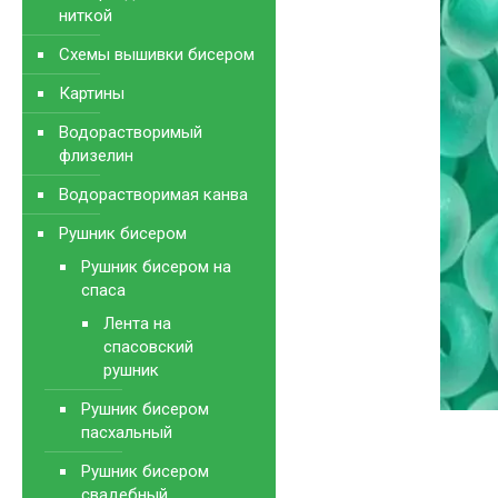
ниткой
Схемы вышивки бисером
Картины
Водорастворимый
флизелин
Водорастворимая канва
Рушник бисером
Рушник бисером на
спаса
Лента на
спасовский
рушник
Рушник бисером
пасхальный
Рушник бисером
свадебный