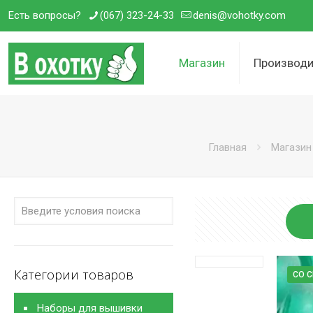
Есть вопросы?
(067) 323-24-33
denis@vohotky.com
Магазин
Производи
Главная
Магазин
Категории товаров
СО 
Наборы для вышивки