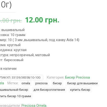
10г)
Первоначальная
Текущая
12.00
грн.
4.00
грн.
цена
цена:
: вышивальный
составляла
12.00 грн..
овка: 10 грамм
14.00 грн..
мер: 10 ( 3 мм ,вышивальный, под канву Aida 14)
ма: круглый
единка: круглая
тура: непрозрачный, матовый
т: бирюзовый
 в наличии
Категория:
Бисер Preciosa
РТИКУЛ:
33139/38358/10-10G
ela
Метки:
ornela
preciosa
бисер
бисер для вышивки
шивальный бисер
для бисероплетения
купить бисер
пить бисер 10 грамм
изводители:
Preciosa Ornela
.