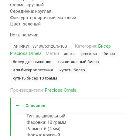
Форма: круглый
Серединка: круглая
Фактура: прозрачный, матовый
Цвет: зеленый
Нет в наличии
Категория:
Бисер
АРТИКУЛ:
33139/50120/6-10G
Preciosa Ornela
Метки:
ornela
preciosa
бисер
бисер для вышивки
вышивальный бисер
для бисероплетения
купить бисер
купить бисер 10 грамм
Производители:
Preciosa Ornela
.
Описание
Тип: вышивальный
Фасовка: 10 грамм
Размер: 6 (4 мм)
Форма: круглый