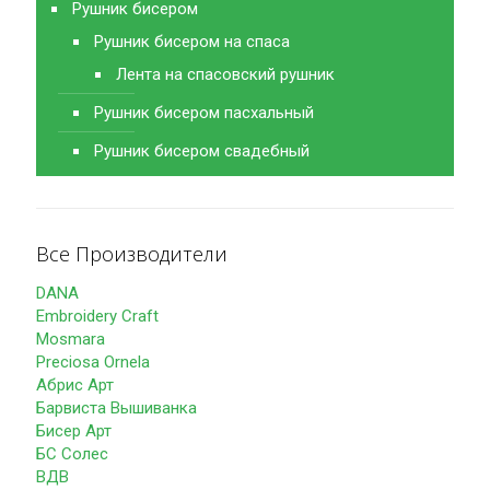
Рушник бисером
Рушник бисером на спаса
Лента на спасовский рушник
Рушник бисером пасхальный
Рушник бисером свадебный
Все Производители
DANA
Embroidery Craft
Mosmara
Preciosa Ornela
Абрис Арт
Барвиста Вышиванка
Бисер Арт
БС Солес
ВДВ