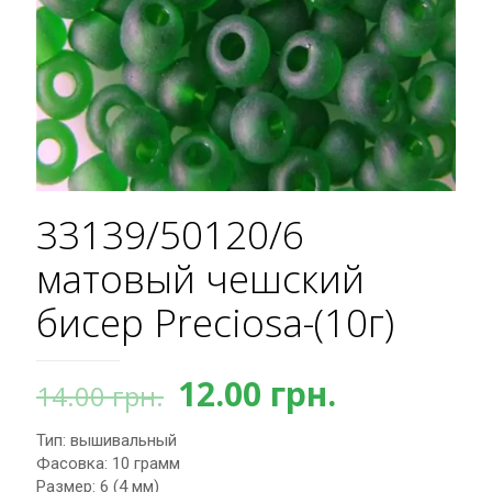
33139/50120/6
матовый чешский
бисер Preciosa-(10г)
Первоначальная
Текущая
12.00
грн.
14.00
грн.
цена
цена:
Тип: вышивальный
составляла
12.00 грн.
Фасовка: 10 грамм
14.00 грн..
Размер: 6 (4 мм)