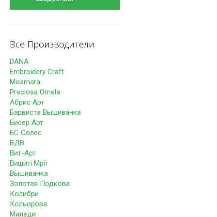
Все Производители
DANA
Embroidery Craft
Mosmara
Preciosa Ornela
Абрис Арт
Барвиста Вышиванка
Бисер Арт
БС Солес
ВДВ
Вит-Арт
Вишиті Мрії
Вышиванка
Золотая Подкова
Колибри
Кольорова
Миледи