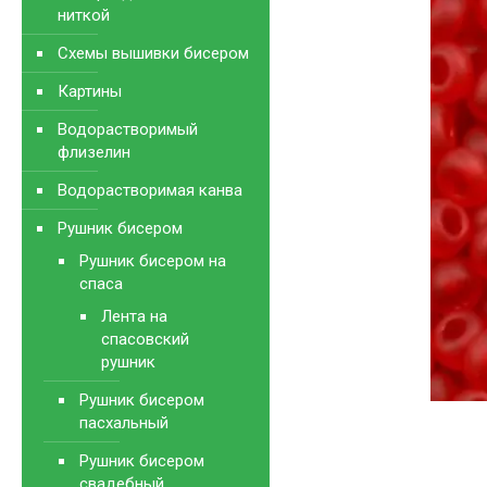
ниткой
Схемы вышивки бисером
Картины
Водорастворимый
флизелин
Водорастворимая канва
Рушник бисером
Рушник бисером на
спаса
Лента на
спасовский
рушник
Рушник бисером
пасхальный
Рушник бисером
свадебный