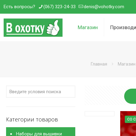
Есть вопросы?
(067) 323-24-33
denis@vohotky.com
Магазин
Производи
Главная
Магазин
Категории товаров
СО 
Наборы для вышивки