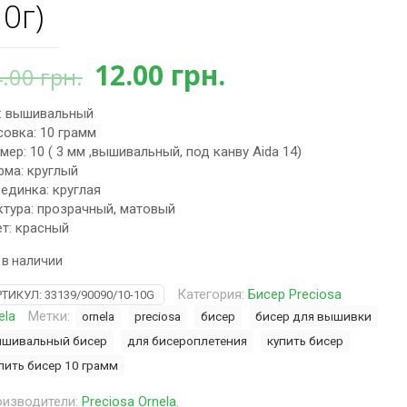
10г)
Первоначальная
Текущая
12.00
грн.
4.00
грн.
цена
цена:
: вышивальный
составляла
12.00 грн..
овка: 10 грамм
14.00 грн..
мер: 10 ( 3 мм ,вышивальный, под канву Aida 14)
ма: круглый
единка: круглая
тура: прозрачный, матовый
т: красный
 в наличии
Категория:
Бисер Preciosa
РТИКУЛ:
33139/90090/10-10G
ela
Метки:
ornela
preciosa
бисер
бисер для вышивки
шивальный бисер
для бисероплетения
купить бисер
пить бисер 10 грамм
изводители:
Preciosa Ornela
.