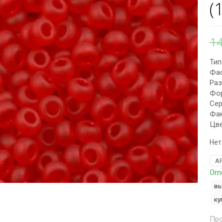
(
1
Тип
Фас
Раз
Фор
Сер
Фак
Цве
Нет
А
Orn
вы
ку
Про