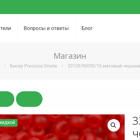
тели
Вопросы и ответы
Блог
Магазин
Бисер Preciosa Ornela
33139/90090/10 матовый чешский
3
СКИДКОЙ
ч