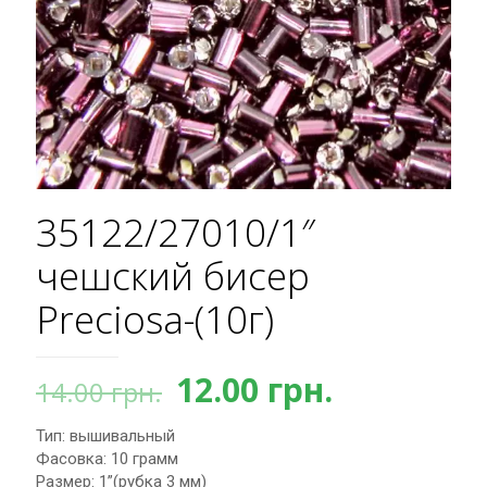
35122/27010/1″
чешский бисер
Preciosa-(10г)
Первоначальная
Текущая
12.00
грн.
14.00
грн.
цена
цена:
Тип: вышивальный
составляла
12.00 грн.
Фасовка: 10 грамм
14.00 грн..
Размер: 1”(рубка 3 мм)