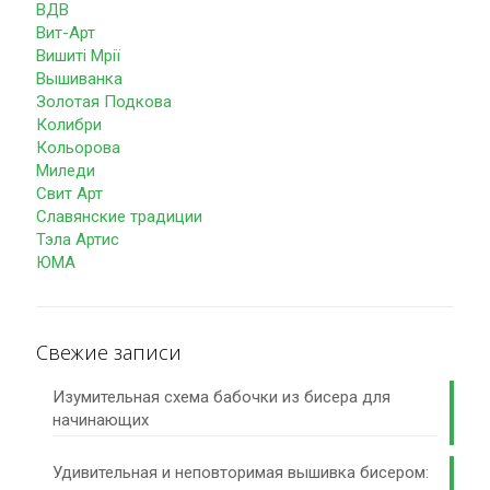
ВДВ
Вит-Арт
Вишиті Мрії
Вышиванка
Золотая Подкова
Колибри
Кольорова
Миледи
Свит Арт
Славянские традиции
Тэла Артис
ЮМА
Свежие записи
Изумительная схема бабочки из бисера для
начинающих
Удивительная и неповторимая вышивка бисером: