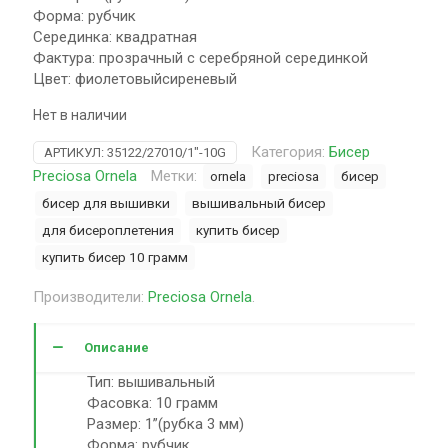
Форма: рубчик
Серединка: квадратная
Фактура: прозрачный с серебряной серединкой
Цвет: фиолетовыйсиреневый
Нет в наличии
Категория:
Бисер
АРТИКУЛ:
35122/27010/1"-10G
Preciosa Ornela
Метки:
ornela
preciosa
бисер
бисер для вышивки
вышивальный бисер
для бисероплетения
купить бисер
купить бисер 10 грамм
Производители:
Preciosa Ornela
.
Описание
Тип: вышивальный
Фасовка: 10 грамм
Размер: 1”(рубка 3 мм)
Форма: рубчик