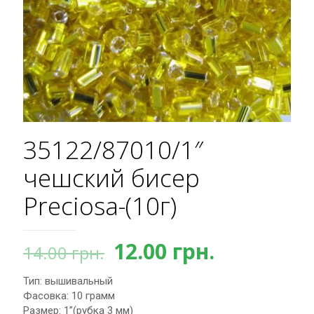
35122/87010/1″
чешский бисер
Preciosa-(10г)
Первоначальная
Текущая
12.00
грн.
14.00
грн.
цена
цена:
Тип: вышивальный
составляла
12.00 грн.
Фасовка: 10 грамм
14.00 грн..
Размер: 1”(рубка 3 мм)