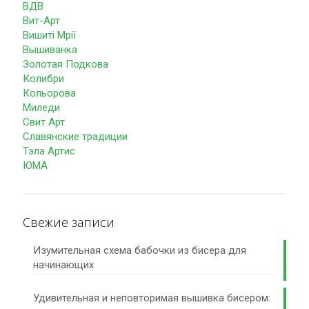
ВДВ
Вит-Арт
Вишиті Мрії
Вышиванка
Золотая Подкова
Колибри
Кольорова
Миледи
Свит Арт
Славянские традиции
Тэла Артис
ЮМА
Свежие записи
Изумительная схема бабочки из бисера для
начинающих
Удивительная и неповторимая вышивка бисером: