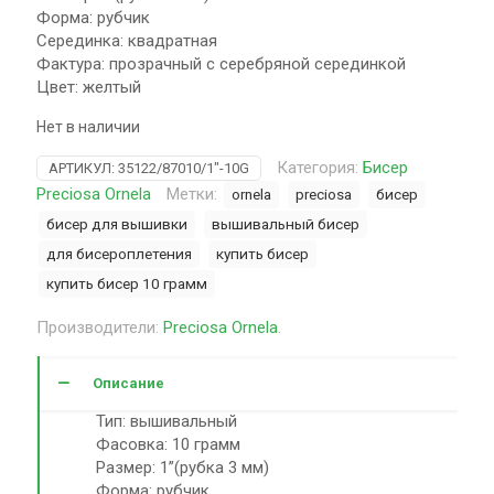
Форма: рубчик
Серединка: квадратная
Фактура: прозрачный с серебряной серединкой
Цвет: желтый
Нет в наличии
Категория:
Бисер
АРТИКУЛ:
35122/87010/1"-10G
Preciosa Ornela
Метки:
ornela
preciosa
бисер
бисер для вышивки
вышивальный бисер
для бисероплетения
купить бисер
купить бисер 10 грамм
Производители:
Preciosa Ornela
.
Описание
Тип: вышивальный
Фасовка: 10 грамм
Размер: 1”(рубка 3 мм)
Форма: рубчик