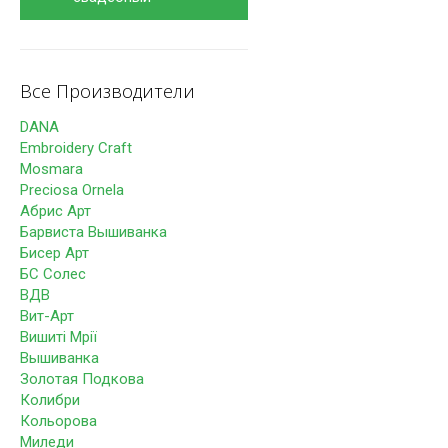
Все Производители
DANA
Embroidery Craft
Mosmara
Preciosa Ornela
Абрис Арт
Барвиста Вышиванка
Бисер Арт
БС Солес
ВДВ
Вит-Арт
Вишиті Мрії
Вышиванка
Золотая Подкова
Колибри
Кольорова
Миледи