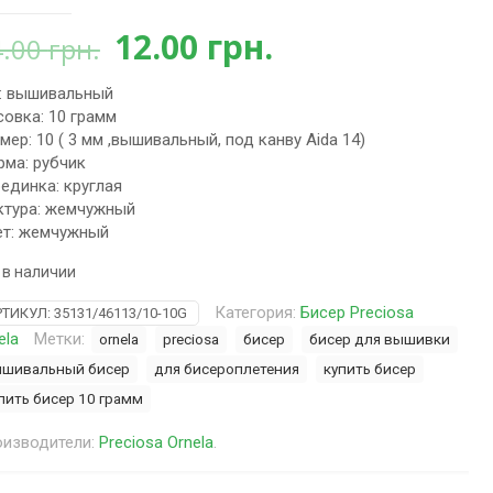
Первоначальная
Текущая
12.00
грн.
4.00
грн.
цена
цена:
: вышивальный
составляла
12.00 грн..
овка: 10 грамм
14.00 грн..
мер: 10 ( 3 мм ,вышивальный, под канву Aida 14)
ма: рубчик
единка: круглая
тура: жемчужный
т: жемчужный
 в наличии
Категория:
Бисер Preciosa
РТИКУЛ:
35131/46113/10-10G
ela
Метки:
ornela
preciosa
бисер
бисер для вышивки
шивальный бисер
для бисероплетения
купить бисер
пить бисер 10 грамм
изводители:
Preciosa Ornela
.