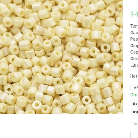
1
Тип
Фас
Раз
Фор
Сер
Фак
Цве
Нет
А
Orn
вы
ку
Про