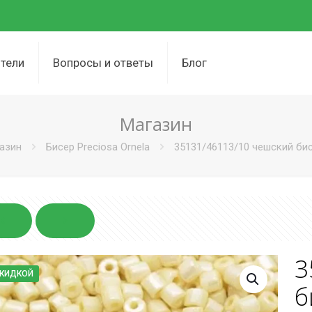
тели
Вопросы и ответы
Блог
Магазин
азин
Бисер Preciosa Ornela
35131/46113/10 чешский бисе
3
СКИДКОЙ
б