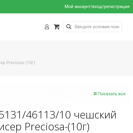
Мой аккаунт/вход/регистрация
р Preciosa-(10г)
Показать все
5131/46113/10 чешский
исер Preciosa-(10г)