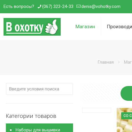
Есть вопросы?
(067) 323-24-33
denis@vohotky.com
Магазин
Производи
Главная
Маг
Категории товаров
СО 
Наборы для вышивки