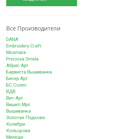
Все Производители
DANA
Embroidery Craft
Mosmara
Preciosa Ornela
Абрис Арт
Барвиста Вышиванка
Бисер Арт
БС Солес
ВДВ
Вит-Арт
Вишиті Мрії
Вышиванка
Золотая Подкова
Колибри
Кольорова
Миледи