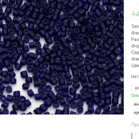
1
Тип
Фас
Раз
Фор
Сер
Фак
Цве
Нет
А
Orn
вы
ку
Про