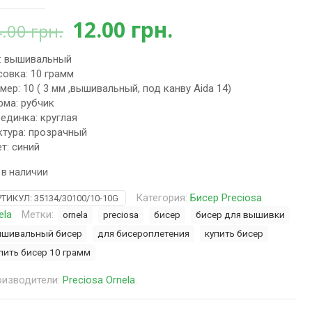
Первоначальная
Текущая
12.00
грн.
4.00
грн.
цена
цена:
: вышивальный
составляла
12.00 грн..
овка: 10 грамм
14.00 грн..
мер: 10 ( 3 мм ,вышивальный, под канву Aida 14)
ма: рубчик
единка: круглая
тура: прозрачный
т: синий
 в наличии
Категория:
Бисер Preciosa
РТИКУЛ:
35134/30100/10-10G
ela
Метки:
ornela
preciosa
бисер
бисер для вышивки
шивальный бисер
для бисероплетения
купить бисер
пить бисер 10 грамм
изводители:
Preciosa Ornela
.