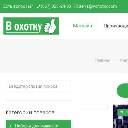
Есть вопросы?
(067) 323-24-33
denis@vohotky.com
Магазин
Производи
Главная
Маг
Категории товаров
СО 
Наборы для вышивки