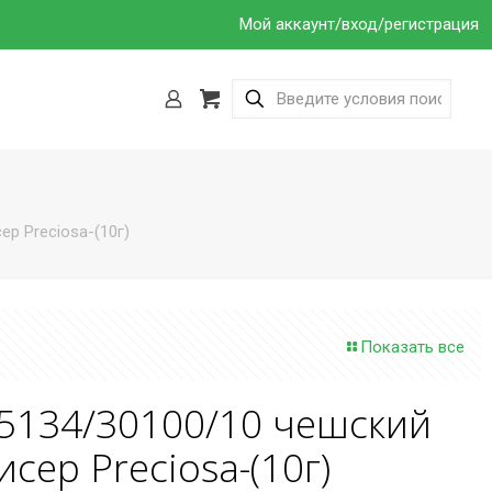
Мой аккаунт/вход/регистрация
р Preciosa-(10г)
Показать все
5134/30100/10 чешский
исер Preciosa-(10г)