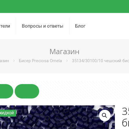
тели
Вопросы и ответы
Блог
Магазин
азин
Бисер Preciosa Ornela
35134/30100/10 чешский бисе
3
СКИДКОЙ
б