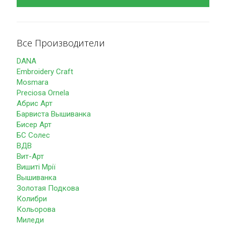
Все Производители
DANA
Embroidery Craft
Mosmara
Preciosa Ornela
Абрис Арт
Барвиста Вышиванка
Бисер Арт
БС Солес
ВДВ
Вит-Арт
Вишиті Мрії
Вышиванка
Золотая Подкова
Колибри
Кольорова
Миледи