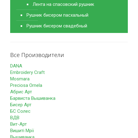
Лента на спасовский рушник
Рушник бисером пасхальный
Рушник бисером свадебный
Все Производители
DANA
Embroidery Craft
Mosmara
Preciosa Ornela
Абрис Арт
Барвиста Вышиванка
Бисер Арт
БС Солес
ВДВ
Вит-Арт
Вишиті Мрії
Вышиванка