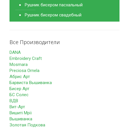
Рушник бисером пасхальный
Рушник бисером свадебный
Все Производители
DANA
Embroidery Craft
Mosmara
Preciosa Ornela
Абрис Арт
Барвиста Вышиванка
Бисер Арт
БС Солес
ВДВ
Вит-Арт
Вишиті Мрії
Вышиванка
Золотая Подкова