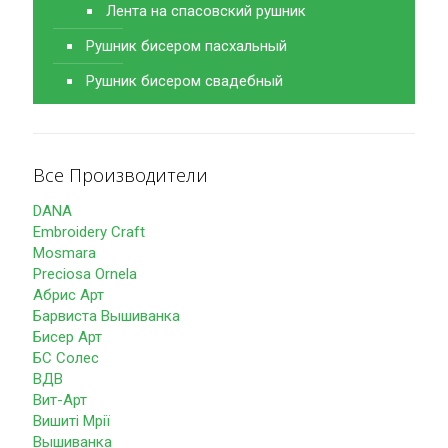
Лента на спасовский рушник
Рушник бисером пасхальный
Рушник бисером свадебный
Все Производители
DANA
Embroidery Craft
Mosmara
Preciosa Ornela
Абрис Арт
Барвиста Вышиванка
Бисер Арт
БС Солес
ВДВ
Вит-Арт
Вишиті Мрії
Вышиванка