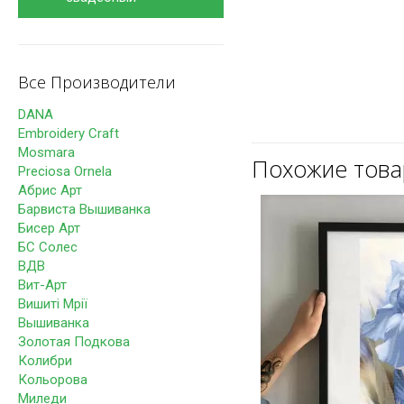
Все Производители
DANA
Embroidery Craft
Mosmara
Похожие тов
Preciosa Ornela
Абрис Арт
Барвиста Вышиванка
Бисер Арт
БС Солес
ВДВ
Вит-Арт
Вишиті Мрії
Вышиванка
Золотая Подкова
Колибри
Кольорова
Миледи