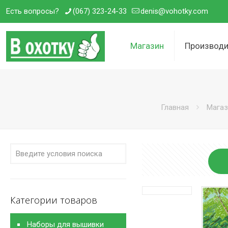
Есть вопросы?
(067) 323-24-33
denis@vohotky.com
Магазин
Производи
Главная
Магаз
Категории товаров
Наборы для вышивки