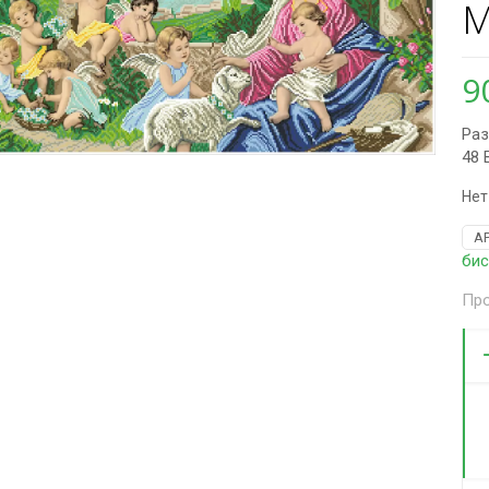
М
9
Раз
48 
Нет
А
би
Про