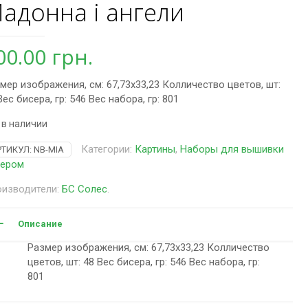
адонна і ангели
00.00
грн.
мер изображения, см: 67,73х33,23 Колличество цветов, шт:
Вес бисера, гр: 546 Вес набора, гр: 801
 в наличии
Категории:
Картины
,
Наборы для вышивки
РТИКУЛ:
NB-МІА
сером
изводители:
БС Солес
.
Описание
Размер изображения, см: 67,73х33,23 Колличество
цветов, шт: 48 Вес бисера, гр: 546 Вес набора, гр:
801