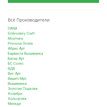
Все Производители
DANA
Embroidery Craft
Mosmara
Preciosa Ornela
Абрис Арт
Барвиста Вышиванка
Бисер Арт
БС Солес
ВДВ
Вит-Арт
Вишиті Мрії
Вышиванка
Золотая Подкова
Колибри
Кольорова
Миледи