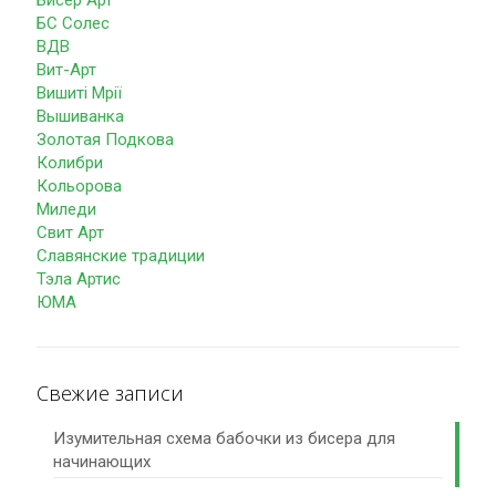
БС Солес
ВДВ
Вит-Арт
Вишиті Мрії
Вышиванка
Золотая Подкова
Колибри
Кольорова
Миледи
Свит Арт
Славянские традиции
Тэла Артис
ЮМА
Свежие записи
Изумительная схема бабочки из бисера для
начинающих