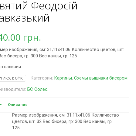
вятий Феодосій
авказький
40.00
грн.
мер изображения, см: 31,11х41,06 Колличество цветов, шт:
Вес бисера, гр: 300 Вес канвы, гр: 125
 в наличии
Категории:
Картины
,
Схемы вышивки бисером
РТИКУЛ:
СФК
изводители:
БС Солес
.
Описание
Размер изображения, см: 31,11х41,06 Колличество
цветов, шт: 32 Вес бисера, гр: 300 Вес канвы, гр:
125