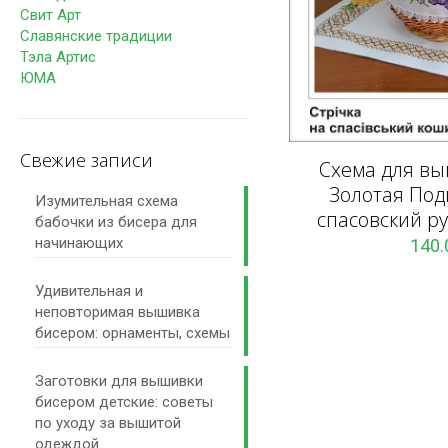
Свит Арт
Славянские традиции
Тэла Артис
ЮМА
Свежие записи
Схема для в
Золотая Под
Изумительная схема
спасовский р
бабочки из бисера для
начинающих
140
Удивительная и
неповторимая вышивка
бисером: орнаменты, схемы
Заготовки для вышивки
бисером детские: советы
по уходу за вышитой
одеждой