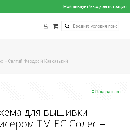
Мой аккаунт/вход/регистрация
с – Святий Феодосій Кавказький
Показать все
хема для вышивки
исером ТМ БС Солес –