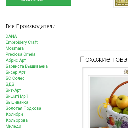
Все Производители
DANA
Embroidery Craft
Mosmara
Preciosa Ornela
Похожие тов
Абрис Арт
Барвиста Вышиванка
Бисер Арт
БС Солес
ВДВ
Вит-Арт
Вишиті Мрії
Вышиванка
Золотая Подкова
Колибри
Кольорова
Миледи