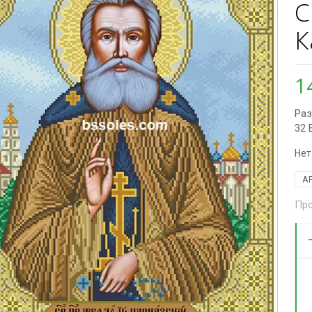
С
К
1
Раз
32 
Нет
А
Про