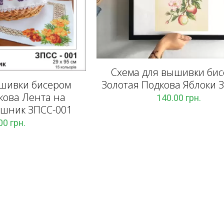
Схема для вышивки би
ышивки бисером
Золотая Подкова Яблоки 
кова Лента на
140.00
грн.
ушник ЗПCC-001
.00
грн.