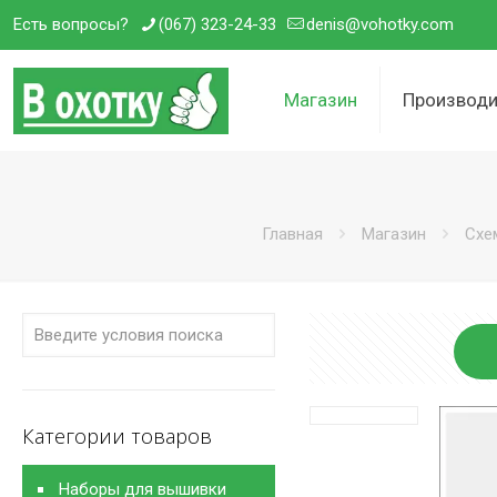
Есть вопросы?
(067) 323-24-33
denis@vohotky.com
Магазин
Производи
Главная
Магазин
Схе
Категории товаров
Наборы для вышивки