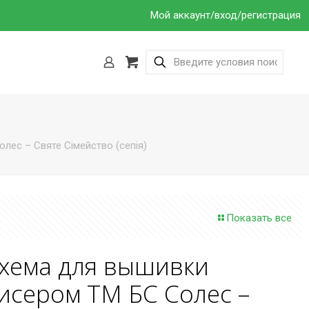
Мой аккаунт/вход/регистрация
ес – Святе Сімейство (сепія)
Показать все
хема для вышивки
исером ТМ БС Солес –