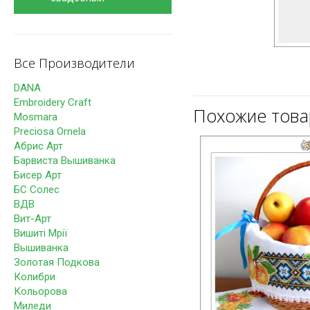
Все Производители
DANA
Embroidery Craft
Похожие тов
Mosmara
Preciosa Ornela
Абрис Арт
Барвиста Вышиванка
Бисер Арт
БС Солес
ВДВ
Вит-Арт
Вишиті Мрії
Вышиванка
Золотая Подкова
Колибри
Кольорова
Миледи