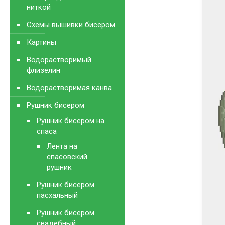
ниткой
Схемы вышивки бисером
Картины
Водорастворимый
флизелин
Водорастворимая канва
Рушник бисером
Рушник бисером на
спаса
Лента на
спасовский
рушник
Рушник бисером
пасхальный
Рушник бисером
свадебный