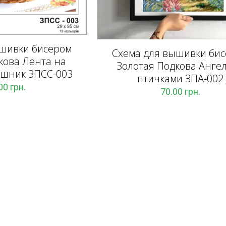
ышивки бисером
Схема для вышивки би
кова Лента на
Золотая Подкова Ангел
ушник ЗПCC-003
птичками ЗПА-002
.00
грн.
70.00
грн.