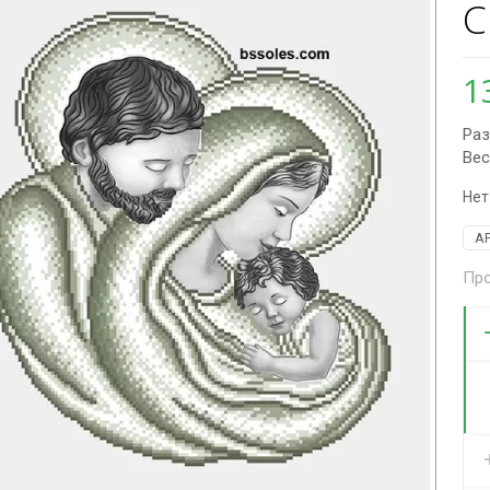
С
1
Раз
Вес
Нет
А
Про