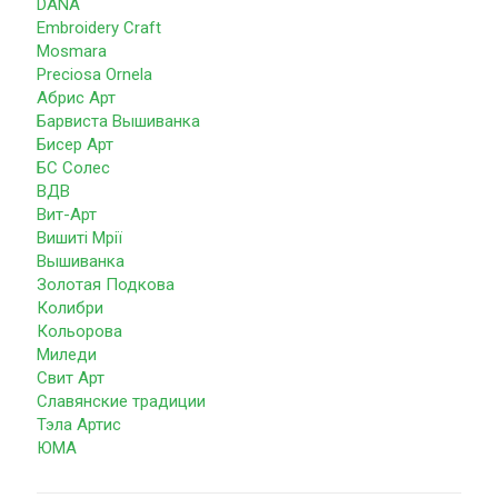
DANA
Embroidery Craft
Mosmara
Preciosa Ornela
Абрис Арт
Барвиста Вышиванка
Бисер Арт
БС Солес
ВДВ
Вит-Арт
Вишиті Мрії
Вышиванка
Золотая Подкова
Колибри
Кольорова
Миледи
Свит Арт
Славянские традиции
Тэла Артис
ЮМА