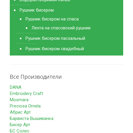
Рушник бисером
Рушник бисером на спаса
Лента на спасовский рушник
Рушник бисером пасхальный
Рушник бисером свадебный
Все Производители
DANA
Embroidery Craft
Mosmara
Preciosa Ornela
Абрис Арт
Барвиста Вышиванка
Бисер Арт
БС Солес