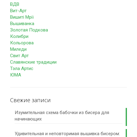
ВДВ
Вит-Арт
Вишиті Мрії
Вышиванка
Золотая Подкова
Колибри
Кольорова
Миледи
Свит Арт
Славянские традиции
Тэла Артис
ЮМА
Свежие записи
Изумительная схема бабочки из бисера для
начинающих
Удивительная и неповторимая вышивка бисером: