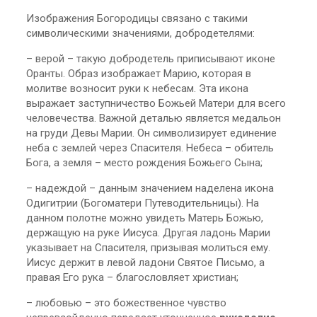
Изображения Богородицы связано с такими
символическими значениями, добродетелями:
– верой – такую добродетель приписывают иконе
Оранты. Образ изображает Марию, которая в
молитве возносит руки к небесам. Эта икона
выражает заступничество Божьей Матери для всего
человечества. Важной деталью является медальон
на груди Девы Марии. Он символизирует единение
неба с землей через Спасителя. Небеса – обитель
Бога, а земля – место рождения Божьего Сына;
– надеждой – данным значением наделена икона
Одигитрии (Богоматери Путеводительницы). На
данном полотне можно увидеть Матерь Божью,
держащую на руке Иисуса. Другая ладонь Марии
указывает на Спасителя, призывая молиться ему.
Иисус держит в левой ладони Святое Письмо, а
правая Его рука – благословляет христиан;
– любовью – это божественное чувство