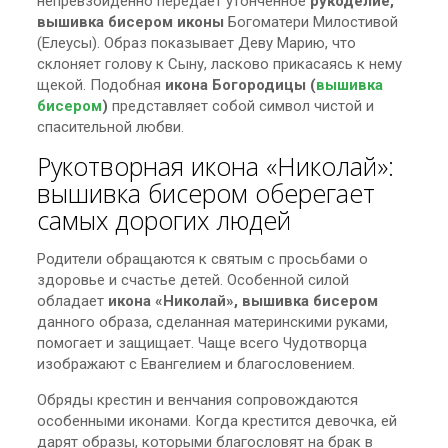
непревзойденно передает утонченное
рукоделие,
вышивка бисером иконы
Богоматери Милостивой
(Елеусы). Образ показывает Деву Марию, что
склоняет голову к Сыну, ласково прикасаясь к нему
щекой. Подобная
икона Богородицы (
вышивка
бисером
)
представляет собой символ чистой и
спасительной любви.
Рукотворная икона «Николай»:
вышивка бисером оберегает
самых дорогих людей
Родители обращаются к святым с просьбами о
здоровье и счастье детей. Особенной силой
обладает
икона «Николай», вышивка бисером
данного образа, сделанная материнскими руками,
помогает и защищает. Чаще всего Чудотворца
изображают с Евангелием и благословением.
Обряды крестин и венчания сопровождаются
особенными иконами. Когда крестится девочка, ей
дарят образы, которыми благословят на брак в