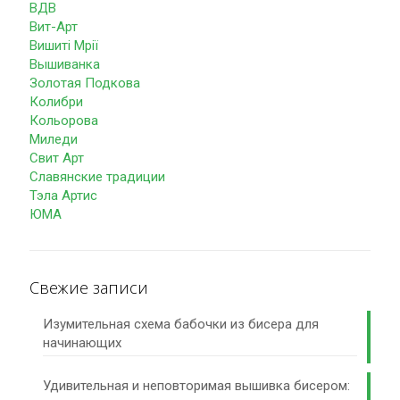
ВДВ
Вит-Арт
Вишиті Мрії
Вышиванка
Золотая Подкова
Колибри
Кольорова
Миледи
Свит Арт
Славянские традиции
Тэла Артис
ЮМА
Свежие записи
Изумительная схема бабочки из бисера для
начинающих
Удивительная и неповторимая вышивка бисером: