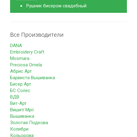
Рушник бисером свадебный
Все Производители
DANA
Embroidery Craft
Mosmara
Preciosa Ornela
Абрис Арт
Барвиста Вышиванка
Бисер Арт
БС Солес
ВДВ
Вит-Арт
Вишиті Мрії
Вышиванка
Золотая Подкова
Колибри
Кольорова