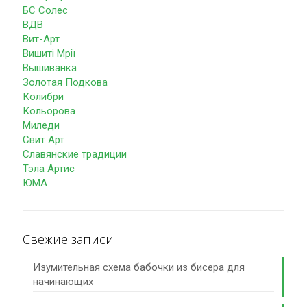
БС Солес
ВДВ
Вит-Арт
Вишиті Мрії
Вышиванка
Золотая Подкова
Колибри
Кольорова
Миледи
Свит Арт
Славянские традиции
Тэла Артис
ЮМА
Свежие записи
Изумительная схема бабочки из бисера для
начинающих