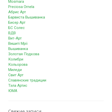
Mosmara
Preciosa Ornela
Абрис Арт
Барвиста Вышиванка
Бисер Арт
БС Солес
ВДВ
Вит-Арт
Вишиті Мрії
Вышиванка
Золотая Подкова
Колибри
Кольорова
Миледи
Свит Арт
Славянские традиции
Тэла Артис
ЮМА
Свежие записи