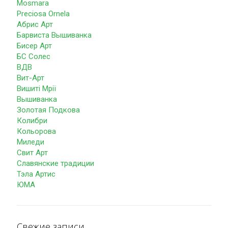
Mosmara
Preciosa Ornela
Абрис Арт
Барвиста Вышиванка
Бисер Арт
БС Солес
ВДВ
Вит-Арт
Вишиті Мрії
Вышиванка
Золотая Подкова
Колибри
Кольорова
Миледи
Свит Арт
Славянские традиции
Тэла Артис
ЮМА
Свежие записи