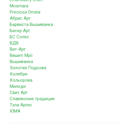
Mosmara
Preciosa Ornela
Абрис Арт
Барвиста Вышиванка
Бисер Арт
БС Солес
ВДВ
Вит-Арт
Вишиті Мрії
Вышиванка
Золотая Подкова
Колибри
Кольорова
Миледи
Свит Арт
Славянские традиции
Тэла Артис
ЮМА