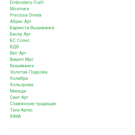
Embroidery Craft
Mosmara
Preciosa Ornela
Абрис Арт
Барвиста Вышиванка
Бисер Арт
БС Солес
ВДВ
Вит-Арт
Вишиті Мрії
Вышиванка
Золотая Подкова
Колибри
Кольорова
Миледи
Свит Арт
Славянские традиции
Тэла Артис
ЮМА