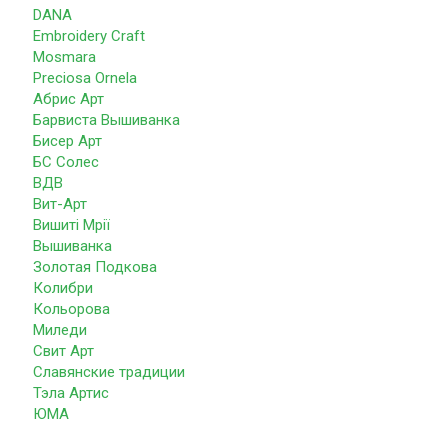
DANA
Embroidery Craft
Mosmara
Preciosa Ornela
Абрис Арт
Барвиста Вышиванка
Бисер Арт
БС Солес
ВДВ
Вит-Арт
Вишиті Мрії
Вышиванка
Золотая Подкова
Колибри
Кольорова
Миледи
Свит Арт
Славянские традиции
Тэла Артис
ЮМА